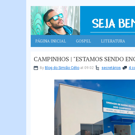
PÁGINA INICIAL
GOSPEL
LITERATURA
CAMPINHOS | "ESTAMOS SENDO EN
By
Blog do Simião Célio
at 09:02
secretários
4 c