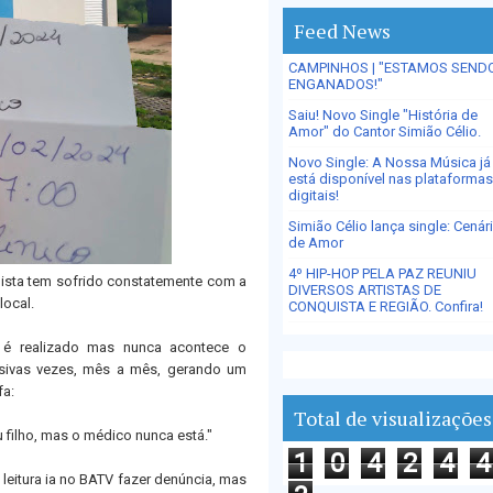
Feed News
CAMPINHOS | "ESTAMOS SEND
ENGANADOS!"
Saiu! Novo Single "História de
Amor" do Cantor Simião Célio.
Novo Single: A Nossa Música já
está disponível nas plataformas
digitais!
Simião Célio lança single: Cenár
de Amor
4º HIP-HOP PELA PAZ REUNIU
ista tem sofrido constatemente com a
DIVERSOS ARTISTAS DE
local.
CONQUISTA E REGIÃO. Confira!
é realizado mas nunca acontece o
sivas vezes, mês a mês, gerando um
fa:
Total de visualizações
 filho, mas o médico nunca está."
1
0
4
2
4
4
leitura ia no BATV fazer denúncia, mas