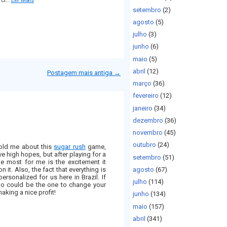
setembro
(2)
agosto
(5)
julho
(3)
junho
(6)
maio
(5)
abril
(12)
Postagem mais antiga →
março
(36)
fevereiro
(12)
janeiro
(34)
dezembro
(36)
novembro
(45)
outubro
(24)
told me about this
sugar rush
game,
have high hopes, but after playing for a
setembro
(51)
he most for me is the excitement it
n it. Also, the fact that everything is
agosto
(67)
ersonalized for us here in Brazil. If
julho
(114)
ino could be the one to change your
making a nice profit!
junho
(134)
maio
(157)
abril
(341)