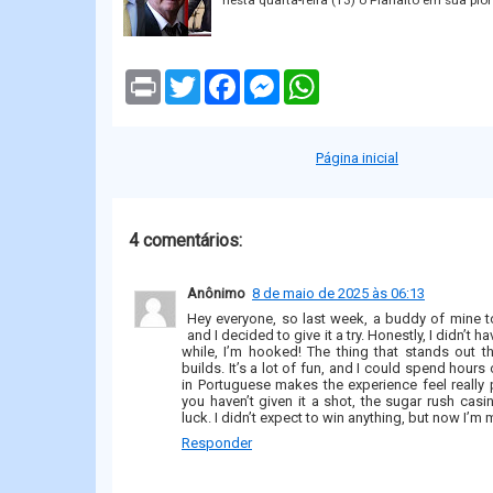
P
T
F
M
W
r
w
a
e
h
i
i
c
s
a
n
t
e
s
t
t
t
b
e
s
Página inicial
e
o
n
A
r
o
g
p
k
e
p
r
4 comentários:
Anônimo
8 de maio de 2025 às 06:13
Hey everyone, so last week, a buddy of mine 
and I decided to give it a try. Honestly, I didn’t 
while, I’m hooked! The thing that stands out t
builds. It’s a lot of fun, and I could spend hours o
in Portuguese makes the experience feel really p
you haven’t given it a shot, the sugar rush cas
luck. I didn’t expect to win anything, but now I’m 
Responder