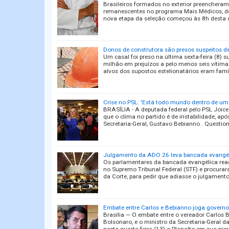
Brasileiros formados no exterior preenchera
remanescentes no programa Mais Médicos, de
nova etapa da seleção começou às 8h desta q
Donos de construtora são presos suspeitos de
Um casal foi preso na última sexta-feira (8) 
milhão em prejuízos a pelo menos seis vítima
alvos dos supostos estelionatários eram famí
Crise no PSL: 'Está todo mundo dentro de um
BRASÍLIA - A deputada federal pelo PSL Joice
que o clima no partido é de instabilidade, apó
Secretaria-Geral, Gustavo Bebianno . Questi
Julgamento da ADO 26 leva bancada evangélic
Os parlamentares da bancada evangélica rea
no Supremo Tribunal Federal (STF) e procurara
da Corte, para pedir que adiasse o julgament
Embate entre Carlos e Bebianno joga governo 
Brasília — O embate entre o vereador Carlos B
Bolsonaro, e o ministro da Secretaria-Geral d
nesta quarta-feira (13) o Planalto em sua pior