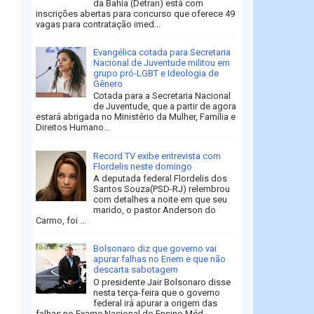
da Bahia (Detran) está com
inscrições abertas para concurso que oferece 49
vagas para contratação imed...
Evangélica cotada para Secretaria
Nacional de Juventude militou em
grupo pró-LGBT e Ideologia de
Gênero
Cotada para a Secretaria Nacional
de Juventude, que a partir de agora
estará abrigada no Ministério da Mulher, Família e
Direitos Humano...
Record TV exibe entrevista com
Flordelis neste domingo
A deputada federal Flordelis dos
Santos Souza(PSD-RJ) relembrou
com detalhes a noite em que seu
marido, o pastor Anderson do
Carmo, foi ...
Bolsonaro diz que governo vai
apurar falhas no Enem e que não
descarta sabotagem
O presidente Jair Bolsonaro disse
nesta terça-feira que o governo
federal irá apurar a origem das
falhas no Exame Nacional do Ensino Méd...