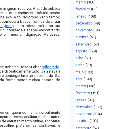
março
(168)
r e ninguém resolver. A saúde pública
fevereiro
(85)
ecisa de atendimento básico acaba
janeiro
(108)
ha avó, e foi doloroso ver o tempo
, comecei a buscar formas de aliviar
dezembro
(49)
layjonny
, com bônus voltados pra
r curiosidade e acabei encontrando
novembro
(54)
ro em meio à indignação. Às vezes,
outubro
(51)
setembro
(67)
agosto
(129)
julho
(63)
junho
(79)
e trabalho, resolvi abrir
rolldorado
.
 perdi praticamente tudo. Já estava a
maio
(100)
e consegui inverter o resultado. Saí
abril
(199)
o da forma rápida e clara como tudo
março
(136)
fevereiro
(191)
janeiro
(93)
dezembro
(137)
aber em quem confiar, principalmente
novembro
(184)
mente precisa analisar melhor antes
outubro
(103)
 de entretenimento online, encontrei
colher plataformas confiáveis e
setembro
(52)