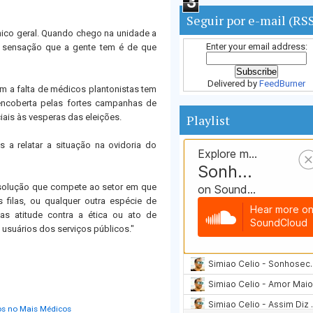
3
Seguir por e-mail (RS
ico geral. Quando chego na unidade a
Enter your email address:
A sensação que a gente tem é de que
Delivered by
FeedBurner
m a falta de médicos plantonistas tem
 encoberta pelas fortes campanhas de
ais às vesperas das eleições.
Playlist
s a relatar a situação na ovidoria do
 solução que compete ao setor em que
 filas, ou qualquer outra espécie de
as atitude contra a ética ou ato de
usuários dos serviços públicos."
os no Mais Médicos