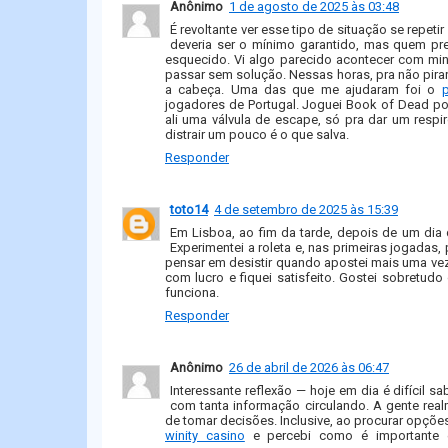
Anônimo
1 de agosto de 2025 às 03:48
É revoltante ver esse tipo de situação se repeti
deveria ser o mínimo garantido, mas quem pr
esquecido. Vi algo parecido acontecer com min
passar sem solução. Nessas horas, pra não pirar
a cabeça. Uma das que me ajudaram foi o
p
jogadores de Portugal. Joguei Book of Dead po
ali uma válvula de escape, só pra dar um respi
distrair um pouco é o que salva.
Responder
toto14
4 de setembro de 2025 às 15:39
Em Lisboa, ao fim da tarde, depois de um dia d
Experimentei a roleta e, nas primeiras jogadas,
pensar em desistir quando apostei mais uma vez 
com lucro e fiquei satisfeito. Gostei sobretud
funciona.
Responder
Anônimo
26 de abril de 2026 às 06:47
Interessante reflexão — hoje em dia é difícil s
com tanta informação circulando. A gente real
de tomar decisões. Inclusive, ao procurar opções
winity casino
e percebi como é importante es