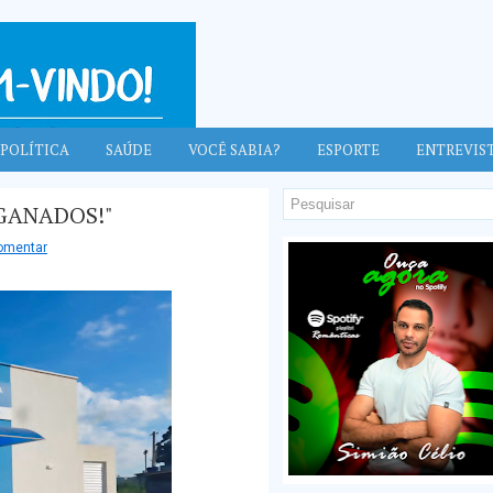
POLÍTICA
SAÚDE
VOCÊ SABIA?
ESPORTE
ENTREVIS
GANADOS!"
omentar