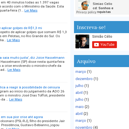
m em 40 minutos todas as 1.397 vagas
 acordo com o Ministério da Saúde. Esta
uarta-feira (1…
Ler Mais
Inscreva-se!
 aplicar golpes de R$1,3 mi
suspeito de aplicar golpes que somam R$ 1,3
s em Pelotas, no Rio Grande do Sul. Os
lia…
Ler Mais
a saia muito justa', diz Joice Hasselmann
Arquivo
 Hasselmann (SP) disse nesta quinta-feira
s a crise envolvendo o ministro-chefe da
onad…
Ler Mais
março
(1)
dezembro
(1)
julho
(1)
a a reagir à possibilidade de censura
giram ao início do julgamento da ADO 26
abril
(1)
m o ministro José Dias Toffoli, presidente
o da …
Ler Mais
julho
(1)
maio
(2)
abril
(2)
em sua pior crise até agora
março
(1)
olsonaro (PSL-RJ), filho do presidente Jair
a Presidência, Gustavo Bebianno, jogou
novembro
(4)
 cr…
Ler Mais