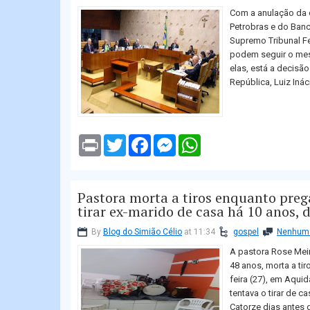
r
Com a anulação da 
Petrobras e do Banc
Supremo Tribunal Fe
podem seguir o mes
elas, está a decisã
República, Luiz Ináci
P
T
F
M
W
r
w
a
e
h
i
i
c
s
a
n
t
e
s
t
t
t
b
e
s
Pastora morta a tiros enquanto preg
e
o
n
A
r
o
g
p
tirar ex-marido de casa há 10 anos, d
k
e
p
r
By
Blog do Simião Célio
at 11:34
gospel
Nenhum 
A pastora Rose Mei
48 anos, morta a tir
feira (27), em Aqu
tentava o tirar de c
Catorze dias antes 