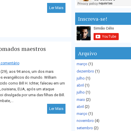
Ler Mais
Inscreva-se!
enomados maestros
Arquivo
comentário
março
(1)
dezembro
(1)
 (29), aos 94 anos, um dos mais
 evangélicos do mundo. William
julho
(1)
cido como Bill H. Ichter, faleceu em um
abril
(1)
 Louisiana, EUA, após um ataque
julho
(1)
foi divulgada por uma das filhas de Bill.
maio
(2)
bate,...
abril
(2)
Ler Mais
março
(1)
novembro
(4)
setembro
(2)