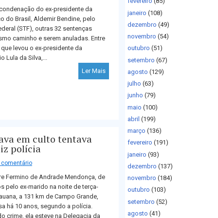
fevereiro
(85)
condenação do ex-presidente da
janeiro
(108)
o do Brasil, Aldemir Bendine, pelo
dezembro
(49)
deral (STF), outras 32 sentenças
novembro
(54)
mo caminho e serem anuladas. Entre
o que levou o ex-presidente da
outubro
(51)
o Lula da Silva,...
setembro
(67)
Ler Mais
agosto
(129)
julho
(63)
junho
(79)
maio
(100)
abril
(199)
março
(136)
ava em culto tentava
fevereiro
(191)
iz polícia
janeiro
(93)
comentário
dezembro
(137)
re Fermino de Andrade Mendonça, de
novembro
(184)
os pelo ex-marido na noite de terça-
outubro
(103)
idauana, a 131 km de Campo Grande,
setembro
(52)
asa há 10 anos, segundo a polícia.
agosto
(41)
do crime, ela esteve na Delegacia da