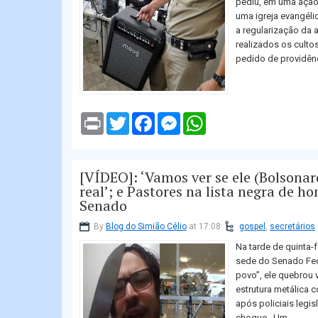
pediu, em uma ação 
uma igreja evangélic
a regularização da 
realizados os culto
pedido de providênci
P
T
F
M
W
r
w
a
e
h
i
i
c
s
a
n
t
e
s
t
t
t
b
e
s
[VÍDEO]: ‘Vamos ver se ele (Bolsona
e
o
n
A
r
o
g
p
real’; e Pastores na lista negra de 
k
e
p
Senado
r
By
Blog do Simião Célio
at 17:08
gospel
,
secretários
Na tarde de quinta-f
sede do Senado Fede
povo”, ele quebrou 
estrutura metálica c
após policiais legi
choque. Um...