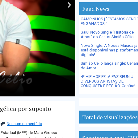
Feed News
CAMPINHOS | "ESTAMOS SEND
ENGANADOS!"
Saiu! Novo Single "História de
Amor" do Cantor Simião Célio.
Novo Single: A Nossa Música já
está disponível nas plataformas
digitais!
Simião Célio lança single: Cenár
de Amor
4º HIP-HOP PELA PAZ REUNIU
DIVERSOS ARTISTAS DE
CONQUISTA E REGIÃO. Confira!
gélica por suposto
Total de visualizações
Nenhum comentário
o Estadual (MPE) de Mato Grosso
Seguir por e-mail (RS