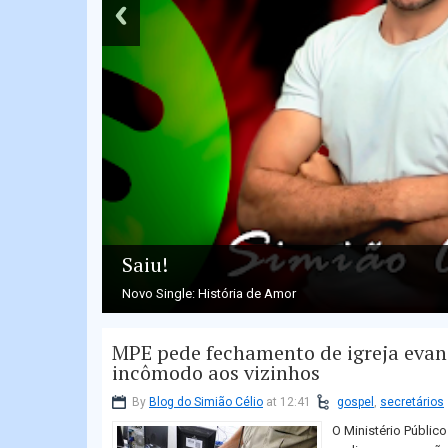
Saiu!
Novo Single: História de Amor
MPE pede fechamento de igreja evan
incômodo aos vizinhos
By
Blog do Simião Célio
at 12:41
gospel
,
secretários
O Ministério Públic