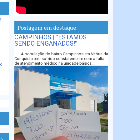
O
Postagem em destaque
CAMPINHOS | "ESTAMOS
SENDO ENGANADOS!"
A população do bairro Campinhos em Vitória da
Conquista tem sofrido constatemente com a falta
de atendimento médico na unidade básica...
io
S)