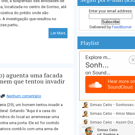
civil, a suspensão das atividades de
a, localizada no centro de Sorriso, até
Enter your email address:
acústica do prédio onde são
s. A investigação que resultou no
as partiu...
Delivered by
FeedBurner
Ler Mais
Playlist
ro) aguenta uma facada
homem que tentou invadir
Nenhum comentário
eira (29), um homem tentou invadir a
ral. Gritando “Aqui é a casa do
vidros do local ao arremessar uma
ontra uma porta. Ele só foi contido
slativos contê-lo com uma arma de