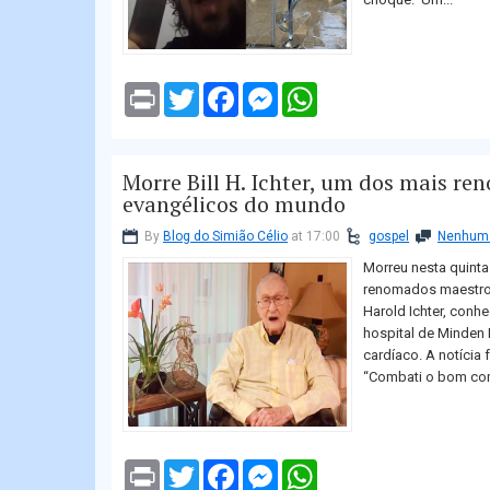
P
T
F
M
W
r
w
a
e
h
i
i
c
s
a
n
t
e
s
t
t
t
b
e
s
Morre Bill H. Ichter, um dos mais r
e
o
n
A
r
o
g
p
evangélicos do mundo
k
e
p
r
By
Blog do Simião Célio
at 17:00
gospel
Nenhum 
Morreu nesta quinta
renomados maestros
Harold Ichter, conhe
hospital de Minden
cardíaco. A notícia 
“Combati o bom com
P
T
F
M
W
r
w
a
e
h