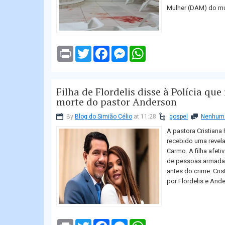
Mulher (DAM) do mun
P
T
F
M
W
r
w
a
e
h
i
i
c
s
a
n
t
e
s
t
t
t
b
e
s
Filha de Flordelis disse à Polícia qu
e
o
n
A
r
o
g
p
morte do pastor Anderson
k
e
p
r
By
Blog do Simião Célio
at 11:28
gospel
Nenhum 
A pastora Cristiana
recebido uma revel
Carmo. A filha afeti
de pessoas armadas
antes do crime. Cri
por Flordelis e Ande
P
T
F
M
W