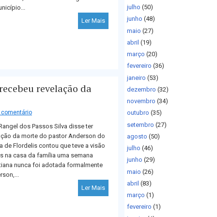
julho
(50)
icípio...
junho
(48)
Ler Mais
maio
(27)
abril
(19)
março
(20)
fevereiro
(36)
janeiro
(53)
e recebeu revelação da
dezembro
(32)
novembro
(34)
comentário
outubro
(35)
setembro
(27)
 Rangel dos Passos Silva disse ter
ação da morte do pastor Anderson do
agosto
(50)
va de Flordelis contou que teve a visão
julho
(46)
 na casa da família uma semana
junho
(29)
stiana nunca foi adotada formalmente
maio
(26)
rson,...
abril
(83)
Ler Mais
março
(1)
fevereiro
(1)