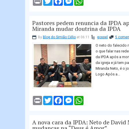
r
w
a
e
h
i
i
c
s
a
n
t
e
s
t
t
t
b
e
s
Pastores pedem renuncia da IPDA ap
e
o
n
A
r
o
g
p
Miranda mudar doutrina da IPDA
k
e
p
r
By
Blog do Simião Célio
at 06:11
gospel
5 comen
O neto do falecido 
o que falar nas rede
da IPDA após a mort
da igreja e já tem p
Miranda Neto, é o j
Logo Após a...
P
T
F
M
W
r
w
a
e
h
i
i
c
s
a
n
t
e
s
t
t
t
b
e
s
A nova cara da IPDA: Neto de David 
e
o
n
A
r
o
g
p
mudanças na “Deus é Amor”