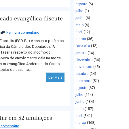
agosto
(5)
julho
(3)
cada evangélica discute
junho
(6)
maio
(5)
abril
(12)
Nenhum comentário
março
(36)
Flordelis (PSD-RJ) é assunto polêmico
fevereiro
(12)
ica da Câmara dos Deputados. A
e fazer a respeito do incômodo
janeiro
(34)
peita de envolvimento dela na morte
dezembro
(36)
astor evangélico Anderson do Carmo.
novembro
(45)
eito do assunto,...
outubro
(24)
Ler Mais
setembro
(51)
agosto
(67)
julho
(114)
junho
(134)
maio
(157)
abril
(341)
ltar em 32 anulações
março
(168)
comentário