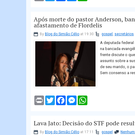
i
i
c
s
a
n
t
e
s
t
t
t
b
e
s
Após morte do pastor Anderson, ban
e
o
n
A
r
o
g
p
afastamento de Flordelis
k
e
p
r
By
Blog do Simião Célio
at 19:30
gospel
,
secretários
A deputada federal 
na bancada evangél
frente discute o qu
assunto sobre a sus
de seu marido, o p
Sem consenso a resp
P
T
F
M
W
r
w
a
e
h
i
i
c
s
a
n
t
e
s
t
t
t
b
e
s
Lava Jato: Decisão do STF pode resu
e
o
n
A
r
o
g
p
k
e
p
By
Blog do Simião Célio
at 17:11
gospel
Nenhum 