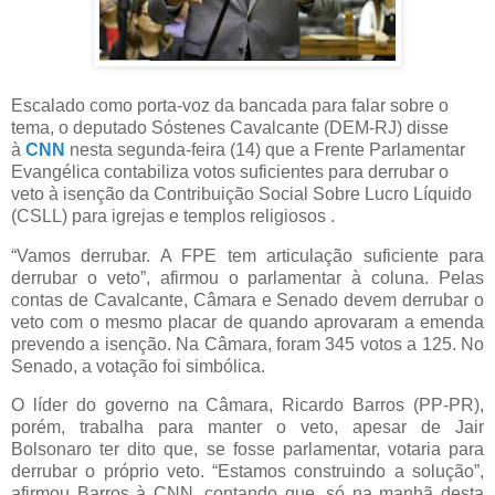
Escalado como porta-voz da bancada para falar sobre o
tema, o deputado Sóstenes Cavalcante (DEM-RJ) disse
à
CNN
nesta segunda-feira (14) que a Frente Parlamentar
Evangélica contabiliza votos suficientes para derrubar o
veto à isenção da Contribuição Social Sobre Lucro Líquido
(CSLL) para igrejas e templos religiosos .
“Vamos derrubar. A FPE tem articulação suficiente para
derrubar o veto”, afirmou o parlamentar à coluna. Pelas
contas de Cavalcante, Câmara e Senado devem derrubar o
veto com o mesmo placar de quando aprovaram a emenda
prevendo a isenção. Na Câmara, foram 345 votos a 125. No
Senado, a votação foi simbólica.
O líder do governo na Câmara, Ricardo Barros (PP-PR),
porém, trabalha para manter o veto, apesar de Jair
Bolsonaro ter dito que, se fosse parlamentar, votaria para
derrubar o próprio veto. “Estamos construindo a solução”,
afirmou Barros à CNN, contando que, só na manhã desta