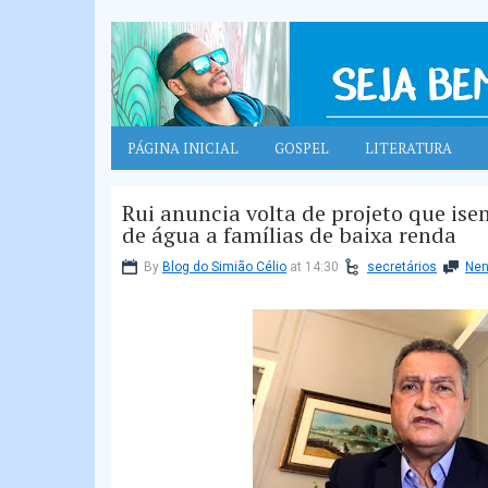
PÁGINA INICIAL
GOSPEL
LITERATURA
Rui anuncia volta de projeto que is
de água a famílias de baixa renda
By
Blog do Simião Célio
at 14:30
secretários
Nen