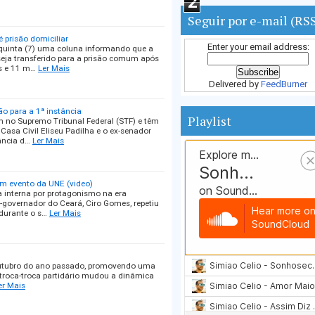
2
Seguir por e-mail (RS
 prisão domiciliar
Enter your email address:
 quinta (7) uma coluna informando que a
seja transferido para a prisão comum após
s e 11 m…
Ler Mais
Delivered by
FeedBurner
ão para a 1ª instância
Playlist
m no Supremo Tribunal Federal (STF) e têm
Casa Civil Eliseu Padilha e o ex-senador
ância d…
Ler Mais
em evento da UNE (video)
a interna por protagonismo na era
x-governador do Ceará, Ciro Gomes, repetiu
durante o s…
Ler Mais
outubro do ano passado, promovendo uma
troca-troca partidário mudou a dinâmica
er Mais