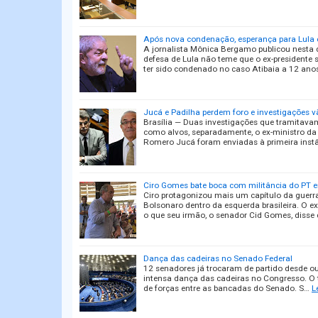
Após nova condenação, esperança para Lula é
A jornalista Mônica Bergamo publicou nesta
defesa de Lula não teme que o ex-presidente 
ter sido condenado no caso Atibaia a 12 ano
Jucá e Padilha perdem foro e investigações v
Brasília — Duas investigações que tramitava
como alvos, separadamente, o ex-ministro da 
Romero Jucá foram enviadas à primeira inst
Ciro Gomes bate boca com militância do PT 
Ciro protagonizou mais um capítulo da guerr
Bolsonaro dentro da esquerda brasileira. O e
o que seu irmão, o senador Cid Gomes, disse 
Dança das cadeiras no Senado Federal
12 senadores já trocaram de partido desde 
intensa dança das cadeiras no Congresso. O 
de forças entre as bancadas do Senado. S…
L