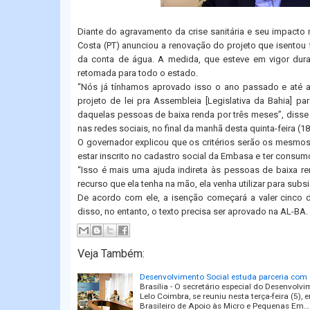
Diante do agravamento da crise sanitária e seu impacto
Costa (PT) anunciou a renovação do projeto que isentou
da conta de água. A medida, que esteve em vigor dur
retomada para todo o estado.
“Nós já tínhamos aprovado isso o ano passado e até a
projeto de lei pra Assembleia [Legislativa da Bahia] pa
daquelas pessoas de baixa renda por três meses”, disse
nas redes sociais, no final da manhã desta quinta-feira (18
Thank you for watching
O governador explicou que os critérios serão os mesmo
estar inscrito no cadastro social da Embasa e ter consum
“Isso é mais uma ajuda indireta às pessoas de baixa re
recurso que ela tenha na mão, ela venha utilizar para subs
De acordo com ele, a isenção começará a valer cinco 
disso, no entanto, o texto precisa ser aprovado na AL-BA.
Veja Também:
Desenvolvimento Social estuda parceria com S
Brasília - O secretário especial do Desenvolv
Lelo Coimbra, se reuniu nesta terça-feira (5),
Brasileiro de Apoio às Micro e Pequenas Em…