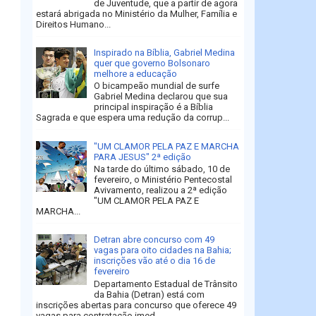
de Juventude, que a partir de agora
estará abrigada no Ministério da Mulher, Família e
Direitos Humano...
Inspirado na Bíblia, Gabriel Medina
quer que governo Bolsonaro
melhore a educação
O bicampeão mundial de surfe
Gabriel Medina declarou que sua
principal inspiração é a Bíblia
Sagrada e que espera uma redução da corrup...
"UM CLAMOR PELA PAZ E MARCHA
PARA JESUS" 2ª edição
Na tarde do último sábado, 10 de
fevereiro, o Ministério Pentecostal
Avivamento, realizou a 2ª edição
"UM CLAMOR PELA PAZ E
MARCHA...
Detran abre concurso com 49
vagas para oito cidades na Bahia;
inscrições vão até o dia 16 de
fevereiro
Departamento Estadual de Trânsito
da Bahia (Detran) está com
inscrições abertas para concurso que oferece 49
vagas para contratação imed...