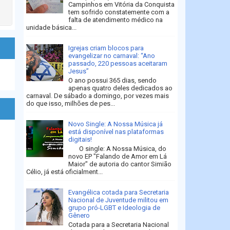
Campinhos em Vitória da Conquista
tem sofrido constatemente com a
falta de atendimento médico na
unidade básica...
Igrejas criam blocos para
evangelizar no carnaval: “Ano
passado, 220 pessoas aceitaram
Jesus”
O ano possui 365 dias, sendo
apenas quatro deles dedicados ao
carnaval. De sábado a domingo, por vezes mais
do que isso, milhões de pes...
Novo Single: A Nossa Música já
está disponível nas plataformas
digitais!
O single: A Nossa Música, do
novo EP "Falando de Amor em Lá
Maior" de autoria do cantor Simião
Célio, já está oficialment...
Evangélica cotada para Secretaria
Nacional de Juventude militou em
grupo pró-LGBT e Ideologia de
Gênero
Cotada para a Secretaria Nacional