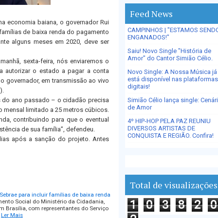
Feed News
 na economia baiana, o governador Rui
CAMPINHOS | "ESTAMOS SEND
 famílias de baixa renda do pagamento
ENGANADOS!"
ante alguns meses em 2020, deve ser
Saiu! Novo Single "História de
Amor" do Cantor Simião Célio.
manhã, sexta-feira, nós enviaremos o
ra autorizar o estado a pagar a conta
Novo Single: A Nossa Música já
está disponível nas plataformas
 o governador, em transmissão ao vivo
digitais!
).
s do ano passado – o cidadão precisa
Simião Célio lança single: Cenár
de Amor
o mensal limitado a 25 metros cúbicos.
nda, contribuindo para que o eventual
4º HIP-HOP PELA PAZ REUNIU
DIVERSOS ARTISTAS DE
istência de sua família”, defendeu.
CONQUISTA E REGIÃO. Confira!
dias após a sanção do projeto. Antes
Total de visualizações
ebrae para incluir famílias de baixa renda
imento Social do Ministério da Cidadania,
1
0
3
8
2
0
 em Brasília, com representantes do Serviço
Ler Mais