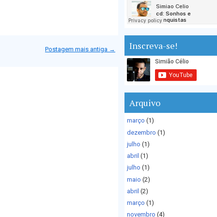
Inscreva-se!
Postagem mais antiga →
Arquivo
março
(1)
dezembro
(1)
julho
(1)
abril
(1)
julho
(1)
maio
(2)
abril
(2)
março
(1)
novembro
(4)